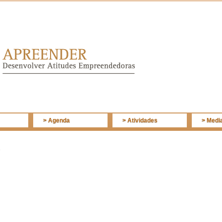
> Agenda
> Atividades
> Medi