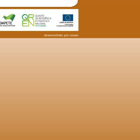
desenvolvido por
cesae