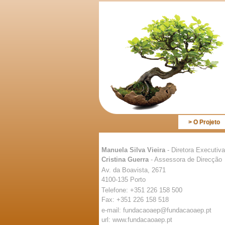
> O Projeto
Manuela Silva Vieira
- Diretora Executiva
Cristina Guerra
- Assessora de Direcção
Av. da Boavista, 2671
4100-135 Porto
Telefone: +351 226 158 500
Fax: +351 226 158 518
e-mail: fundacaoaep@fundacaoaep.pt
url: www.fundacaoaep.pt